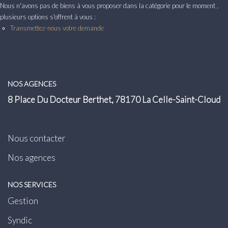
Transaction
Nous n'avons pas de biens à vous proposer dans la catégorie pour le moment ,
plusieurs options s'offrent à vous :
Location
Transmettez-nous votre demande
LE GROUPE
Nos Agences
NOS AGENCES
8 Place Du Docteur Berthet, 78170 La Celle-Saint-Cloud
Nous Rejoindre
Nos Actualités
Intranet
Nous contacter
Nos agences
ACCÈS CLIENTS
NOS SERVICES
Gestion
PARRAINAGE
Syndic