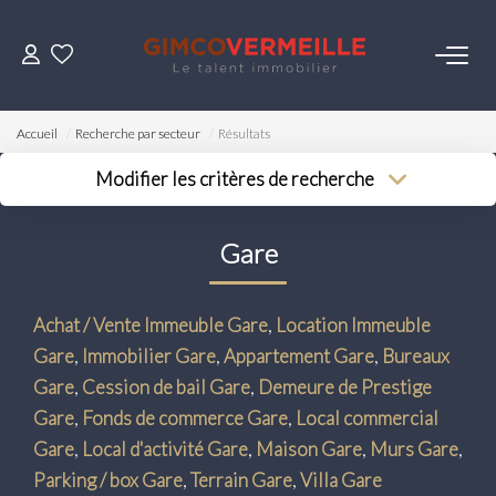
ACHETER
Accueil
Recherche par secteur
Résultats
VENDRE
Modifier les critères de recherche
Type de transaction
Localisation
Acheter
Localisation
LOUER
Gare
Type de bien
Surface min
Sélectionnez...
Budget max
ESTIMER
Achat / Vente Immeuble Gare
,
Location Immeuble
Plus de critères
Gare
,
Immobilier Gare
,
Appartement Gare
,
Bureaux
NOS SERVICES
Créer une alerte
Gare
,
Cession de bail Gare
,
Demeure de Prestige
Gare
,
Fonds de commerce Gare
,
Local commercial
Gestion
Gare
,
Local d'activité Gare
,
Maison Gare
,
Murs Gare
,
Syndic
Parking / box Gare
,
Terrain Gare
,
Villa Gare