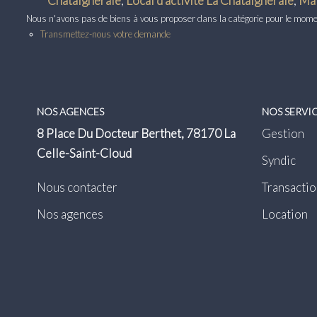
Chataigneraie
,
Local d'activité La Chataigneraie
,
Mai
Nous n'avons pas de biens à vous proposer dans la catégorie pour le moment
Transmettez-nous votre demande
NOS AGENCES
NOS SERVI
8 Place Du Docteur Berthet, 78170 La
Gestion
Celle-Saint-Cloud
Syndic
Nous contacter
Transactio
Nos agences
Location