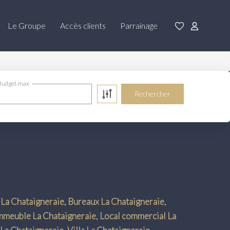
Le Groupe
Accès clients
Parrainage
Budget max
La Chataigneraie
,
Bureaux La Chataigneraie
,
mmeuble La Chataigneraie
,
Local commercial La