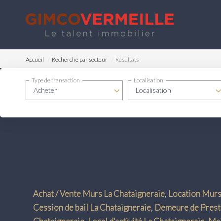
Accueil
Recherche par secteur
Résultats
Type de transaction
Localisation
Acheter
Localisation
Achat / Vente Murs La Chataigneraie
,
Location Murs
Cession de bail La Chataigneraie
,
Demeure de Presti