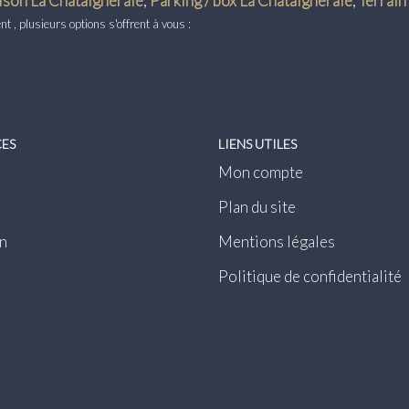
son La Chataigneraie
,
Parking / box La Chataigneraie
,
Terrain
 , plusieurs options s'offrent à vous :
CES
LIENS UTILES
Mon compte
Plan du site
n
Mentions légales
Politique de confidentialité