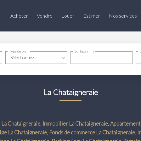
Acheter
Vendre
Louer
Estimer
Nos services
Type de bien
Surface min
Sélectionnez...
La Chataigneraie
 La Chataigneraie
,
Immobilier La Chataigneraie
,
Appartement 
ge La Chataigneraie
,
Fonds de commerce La Chataigneraie
,
I