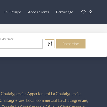
Le Groupe
Accès clients
Parrainage
Budget max
 Chataigneraie
,
Appartement La Chataigneraie
,
Chataigneraie
,
Local commercial La Chataigneraie
,