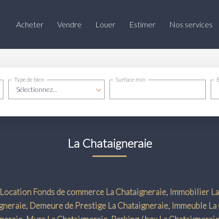
Acheter
Vendre
Louer
Estimer
Nos services
Type de bien
Surface min
Sélectionnez...
La Chataigneraie
Location Fonds de commerce La Chataigneraie
,
Immobilier La
igneraie
,
Demeure de Prestige La Chataigneraie
,
Immeuble La 