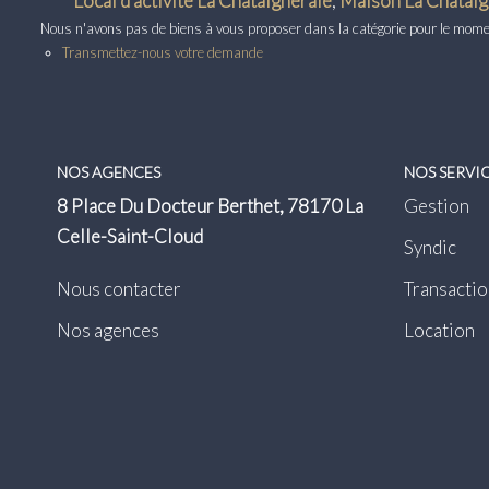
Local d'activité La Chataigneraie
,
Maison La Chataig
Nous n'avons pas de biens à vous proposer dans la catégorie pour le moment
Transmettez-nous votre demande
NOS AGENCES
NOS SERVI
8 Place Du Docteur Berthet, 78170 La
Gestion
Celle-Saint-Cloud
Syndic
Nous contacter
Transactio
Nos agences
Location