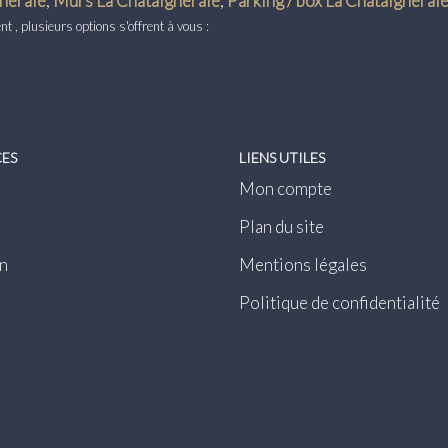
neraie
,
Murs La Chataigneraie
,
Parking / box La Chataignerai
 , plusieurs options s'offrent à vous :
CES
LIENS UTILES
Mon compte
Plan du site
n
Mentions légales
Politique de confidentialité