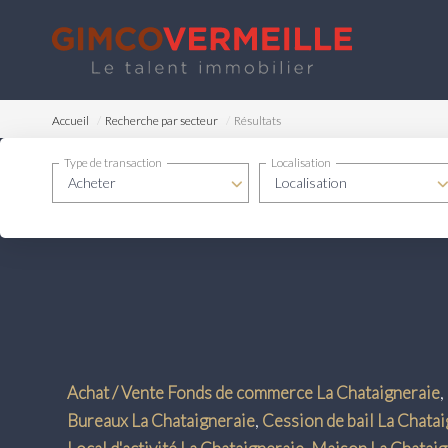
Accueil
Recherche par secteur
Résultats
Type de transaction
Localisation
Acheter
Localisation
Achat / Vente Fonds de commerce La Chataigneraie
,
Bureaux La Chataigneraie
,
Cession de bail La Chata