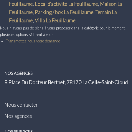
Transaction
Feuillaume
,
Local d'activité La Feuillaume
,
Maison La
Feuillaume
,
Parking / box La Feuillaume
,
Terrain La
Location
Feuillaume
,
Villa La Feuillaume
Nous n'avons pas de biens à vous proposer dans la catégorie pour le moment ,
LE GROUPE
plusieurs options s'offrent à vous :
Transmettez-nous votre demande
Nos Agences
Nous Rejoindre
Nos Actualités
NOS AGENCES
Intranet
8 Place Du Docteur Berthet, 78170 La Celle-Saint-Cloud
ACCÈS CLIENTS
Nous contacter
Nos agences
PARRAINAGE
NOS SERVICES