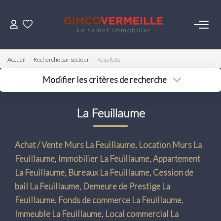
ACHETER
Accueil
Recherche par secteur
Résultats
VENDRE
Modifier les critères de recherche
Type de transaction
Localisation
Acheter
Localisation
LOUER
La Feuillaume
Type de bien
Surface min
Sélectionnez...
Budget max
ESTIMER
Achat / Vente Murs La Feuillaume
,
Location Murs La
Plus de critères
Feuillaume
,
Immobilier La Feuillaume
,
Appartement
NOS SERVICES
Créer une alerte
La Feuillaume
,
Bureaux La Feuillaume
,
Cession de
bail La Feuillaume
,
Demeure de Prestige La
Gestion
Feuillaume
,
Fonds de commerce La Feuillaume
,
Syndic
Immeuble La Feuillaume
,
Local commercial La