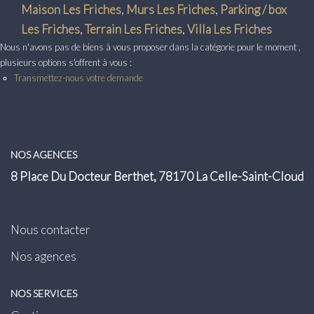
Transaction
Maison Les Friches
,
Murs Les Friches
,
Parking / box
Les Friches
,
Terrain Les Friches
,
Villa Les Friches
Location
Nous n'avons pas de biens à vous proposer dans la catégorie pour le moment ,
plusieurs options s'offrent à vous :
Transmettez-nous votre demande
LE GROUPE
Nos Agences
Nous Rejoindre
NOS AGENCES
Nos Actualités
8 Place Du Docteur Berthet, 78170 La Celle-Saint-Cloud
Intranet
Nous contacter
ACCÈS CLIENTS
Nos agences
PARRAINAGE
NOS SERVICES