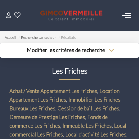
ACHETER
Accueil
Recherche par secteur
Résultats
VENDRE
Modifier les critères de recherche
Type de transaction
Localisation
Acheter
Localisation
LOUER
Les Friches
Type de bien
Surface min
Sélectionnez...
Budget max
ESTIMER
Achat / Vente Appartement Les Friches
,
Location
Plus de critères
Appartement Les Friches
,
Immobilier Les Friches
,
NOS SERVICES
Créer une alerte
Bureaux Les Friches
,
Cession de bail Les Friches
,
Demeure de Prestige Les Friches
,
Fonds de
Gestion
commerce Les Friches
,
Immeuble Les Friches
,
Local
Syndic
commercial Les Friches
,
Local d'activité Les Friches
,