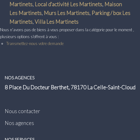
Transaction
Martinets
,
Local d'activité Les Martinets
,
Maison
Les Martinets
,
Murs Les Martinets
,
Parking / box Les
Location
Martinets
,
Villa Les Martinets
Nous n'avons pas de biens à vous proposer dans la catégorie pour le moment ,
LE GROUPE
plusieurs options s'offrent à vous :
Transmettez-nous votre demande
Nos Agences
Nous Rejoindre
Nos Actualités
NOS AGENCES
Intranet
8 Place Du Docteur Berthet, 78170 La Celle-Saint-Cloud
ACCÈS CLIENTS
Nous contacter
Nos agences
PARRAINAGE
NOS SERVICES