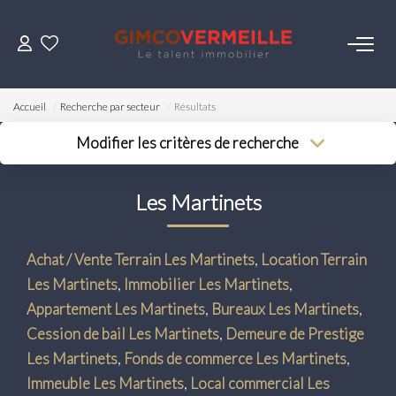
ACHETER
Accueil
Recherche par secteur
Résultats
VENDRE
Modifier les critères de recherche
Type de transaction
Localisation
Acheter
Localisation
LOUER
Les Martinets
Type de bien
Surface min
Sélectionnez...
Budget max
ESTIMER
Achat / Vente Terrain Les Martinets
,
Location Terrain
Plus de critères
Les Martinets
,
Immobilier Les Martinets
,
NOS SERVICES
Créer une alerte
Appartement Les Martinets
,
Bureaux Les Martinets
,
Cession de bail Les Martinets
,
Demeure de Prestige
Gestion
Les Martinets
,
Fonds de commerce Les Martinets
,
Syndic
Immeuble Les Martinets
,
Local commercial Les