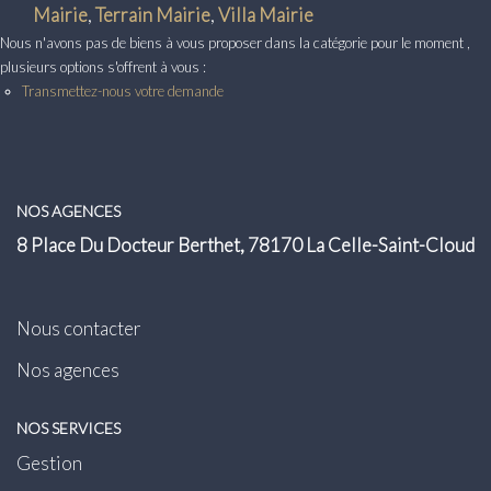
Transaction
Mairie
,
Terrain Mairie
,
Villa Mairie
Nous n'avons pas de biens à vous proposer dans la catégorie pour le moment ,
Location
plusieurs options s'offrent à vous :
Transmettez-nous votre demande
LE GROUPE
Nos Agences
NOS AGENCES
Nous Rejoindre
8 Place Du Docteur Berthet, 78170 La Celle-Saint-Cloud
Nos Actualités
Intranet
Nous contacter
Nos agences
ACCÈS CLIENTS
NOS SERVICES
PARRAINAGE
Gestion