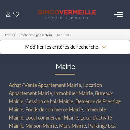
ACHETER
Accueil
Recherche par secteur
Résultats
VENDRE
Modifier les critères de recherche
Type de transaction
Localisation
Acheter
Localisation
LOUER
Mairie
Type de bien
Surface min
Sélectionnez...
Budget max
ESTIMER
Achat / Vente Appartement Mairie
,
Location
Plus de critères
Appartement Mairie
,
Immobilier Mairie
,
Bureaux
NOS SERVICES
Créer une alerte
Mairie
,
Cession de bail Mairie
,
Demeure de Prestige
Mairie
,
Fonds de commerce Mairie
,
Immeuble
Gestion
Mairie
,
Local commercial Mairie
,
Local d'activité
Syndic
Mairie
,
Maison Mairie
,
Murs Mairie
,
Parking / box