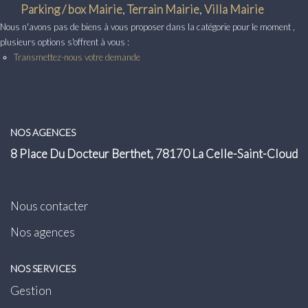
Transaction
Parking / box Mairie
,
Terrain Mairie
,
Villa Mairie
Nous n'avons pas de biens à vous proposer dans la catégorie pour le moment ,
Location
plusieurs options s'offrent à vous :
Transmettez-nous votre demande
LE GROUPE
Nos Agences
NOS AGENCES
Nous Rejoindre
8 Place Du Docteur Berthet, 78170 La Celle-Saint-Cloud
Nos Actualités
Intranet
Nous contacter
Nos agences
ACCÈS CLIENTS
NOS SERVICES
PARRAINAGE
Gestion