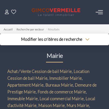
ACHETER
Accueil
Recherche par secteur
Résultats
VENDRE
Modifier les critères de recherche
Type de transaction
Localisation
Acheter
Localisation
LOUER
Mairie
Type de bien
Surface min
Sélectionnez...
Budget max
ESTIMER
Achat / Vente Cession de bail Mairie
,
Location
Plus de critères
Cession de bail Mairie
,
Immobilier Mairie
,
NOS SERVICES
Créer une alerte
Appartement Mairie
,
Bureaux Mairie
,
Demeure de
Prestige Mairie
,
Fonds de commerce Mairie
,
Gestion
Immeuble Mairie
,
Local commercial Mairie
,
Local
Syndic
d'activité Mairie
,
Maison Mairie
,
Murs Mairie
,