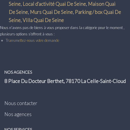
Transaction
Seine
,
Local d'activité Quai De Seine
,
Maison Quai
De Seine
,
Murs Quai De Seine
,
Parking / box Quai De
Location
Seine
,
Villa Quai De Seine
Nous n'avons pas de biens à vous proposer dans la catégorie pour le moment ,
LE GROUPE
plusieurs options s'offrent à vous :
Transmettez-nous votre demande
Nos Agences
Nous Rejoindre
Nos Actualités
NOS AGENCES
Intranet
8 Place Du Docteur Berthet, 78170 La Celle-Saint-Cloud
ACCÈS CLIENTS
Nous contacter
Nos agences
PARRAINAGE
NOS SERVICES