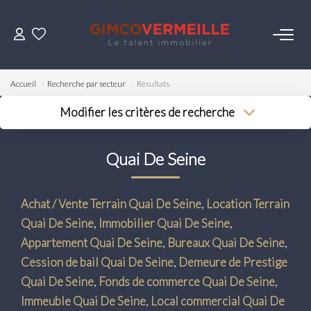
ACHETER
Accueil
Recherche par secteur
Résultats
VENDRE
Modifier les critères de recherche
Type de transaction
Localisation
Acheter
Localisation
LOUER
Quai De Seine
Type de bien
Surface min
Sélectionnez...
Budget max
ESTIMER
Achat / Vente Terrain Quai De Seine
,
Location Terrain
Plus de critères
Quai De Seine
,
Immobilier Quai De Seine
,
NOS SERVICES
Créer une alerte
Appartement Quai De Seine
,
Bureaux Quai De Seine
,
Cession de bail Quai De Seine
,
Demeure de Prestige
Gestion
Quai De Seine
,
Fonds de commerce Quai De Seine
,
Syndic
Immeuble Quai De Seine
,
Local commercial Quai De