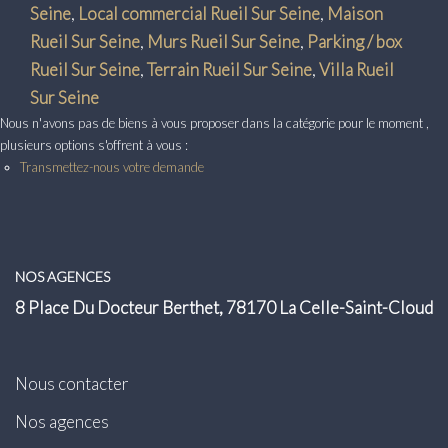
Transaction
Seine
,
Local commercial Rueil Sur Seine
,
Maison
Rueil Sur Seine
,
Murs Rueil Sur Seine
,
Parking / box
Location
Rueil Sur Seine
,
Terrain Rueil Sur Seine
,
Villa Rueil
Sur Seine
LE GROUPE
Nous n'avons pas de biens à vous proposer dans la catégorie pour le moment ,
plusieurs options s'offrent à vous :
Nos Agences
Transmettez-nous votre demande
Nous Rejoindre
Nos Actualités
Intranet
NOS AGENCES
8 Place Du Docteur Berthet, 78170 La Celle-Saint-Cloud
ACCÈS CLIENTS
Nous contacter
PARRAINAGE
Nos agences