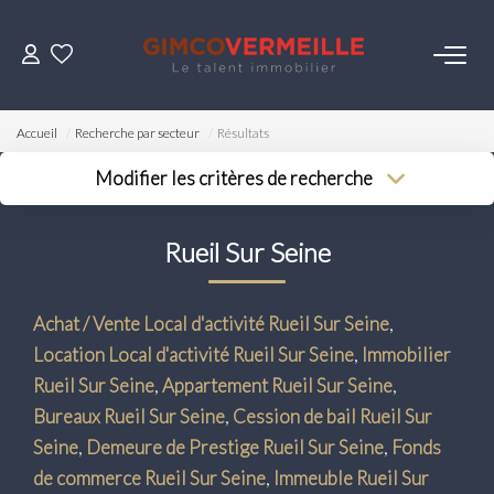
ACHETER
Accueil
Recherche par secteur
Résultats
VENDRE
Modifier les critères de recherche
Type de transaction
Localisation
Acheter
Localisation
LOUER
Rueil Sur Seine
Type de bien
Surface min
Sélectionnez...
Budget max
ESTIMER
Achat / Vente Local d'activité Rueil Sur Seine
,
Plus de critères
Location Local d'activité Rueil Sur Seine
,
Immobilier
NOS SERVICES
Créer une alerte
Rueil Sur Seine
,
Appartement Rueil Sur Seine
,
Bureaux Rueil Sur Seine
,
Cession de bail Rueil Sur
Gestion
Seine
,
Demeure de Prestige Rueil Sur Seine
,
Fonds
Syndic
de commerce Rueil Sur Seine
,
Immeuble Rueil Sur