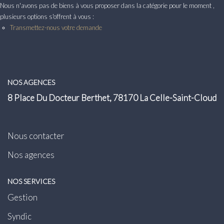
Transaction
Nous n'avons pas de biens à vous proposer dans la catégorie pour le moment ,
plusieurs options s'offrent à vous :
Location
Transmettez-nous votre demande
LE GROUPE
Nos Agences
NOS AGENCES
8 Place Du Docteur Berthet, 78170 La Celle-Saint-Cloud
Nous Rejoindre
Nos Actualités
Intranet
Nous contacter
Nos agences
ACCÈS CLIENTS
NOS SERVICES
Gestion
PARRAINAGE
Syndic