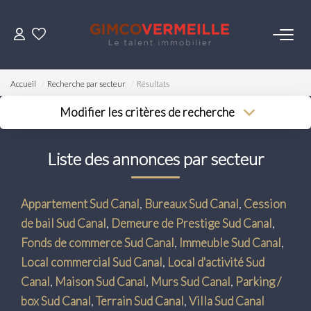
ACHETER
Accueil
Recherche par secteur
Résultats
VENDRE
Modifier les critères de recherche
Type de transaction
Localisation
Acheter
Localisation
LOUER
Liste des annonces par secteur
Type de bien
Surface min
Sélectionnez...
Budget max
ESTIMER
Appartement Sud Canal
,
Bureaux Sud Canal
,
Cession
Plus de critères
de bail Sud Canal
,
Demeure de Prestige Sud Canal
,
NOS SERVICES
Créer une alerte
Fonds de commerce Sud Canal
,
Immeuble Sud Canal
,
Local commercial Sud Canal
,
Local d'activité Sud
Gestion
Canal
,
Maison Sud Canal
,
Murs Sud Canal
,
Parking /
Syndic
box Sud Canal
,
Terrain Sud Canal
,
Villa Sud Canal