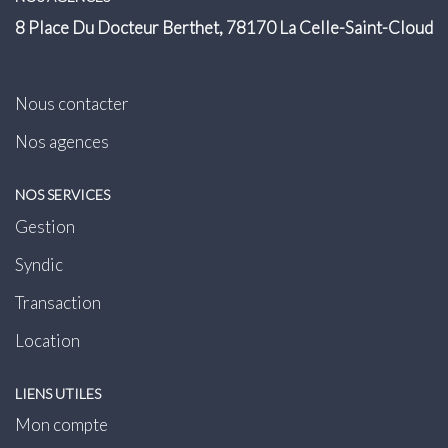
Transaction
8 Place Du Docteur Berthet, 78170 La Celle-Saint-Cloud
Location
Nous contacter
LE GROUPE
Nos agences
Nos Agences
NOS SERVICES
Nous Rejoindre
Gestion
Nos Actualités
Syndic
Intranet
Transaction
ACCÈS CLIENTS
Location
LIENS UTILES
PARRAINAGE
Mon compte