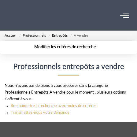
ACHETER
Accueil
Professionnels
Entrepôts
A vendre
Modifier les critères de recherche
VENDRE
Localisation
Type de transaction
Surface min
Professionnels entrepôts a vendre
Type de bien
LOUER
Plus de critères
Budget max
ESTIMER
Nous n'avons pas de biens à vous proposer dans la catégorie
Créer une alerte
Professionnels Entrepôts A vendre pour le moment , plusieurs options
s'offrent à vous :
NOS SERVICES
Re-soumettre la recherche avec moins de critères.
Transmettez-nous votre demande
Gestion
Syndic
Transaction