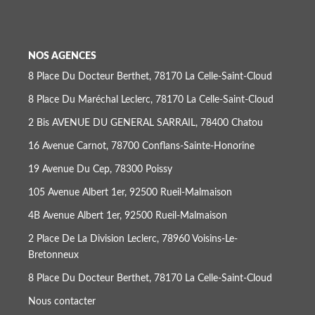
Location
NOS AGENCES
LE GROUPE
8 Place Du Docteur Berthet, 78170 La Celle-Saint-Cloud
8 Place Du Maréchal Leclerc, 78170 La Celle-Saint-Cloud
Nos Agences
2 Bis AVENUE DU GENERAL SARRAIL, 78400 Chatou
Nous Rejoindre
16 Avenue Carnot, 78700 Conflans-Sainte-Honorine
Nos Actualités
19 Avenue Du Cep, 78300 Poissy
Intranet
105 Avenue Albert 1er, 92500 Rueil-Malmaison
4B Avenue Albert 1er, 92500 Rueil-Malmaison
ACCÈS CLIENTS
2 Place De La Division Leclerc, 78960 Voisins-Le-
Bretonneux
PARRAINAGE
8 Place Du Docteur Berthet, 78170 La Celle-Saint-Cloud
Nous contacter