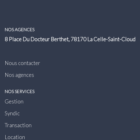
Transaction
Location
NOS AGENCES
LE GROUPE
8 Place Du Docteur Berthet, 78170 La Celle-Saint-Cloud
Nos Agences
Nous Rejoindre
Nous contacter
Nos Actualités
Nos agences
Intranet
NOS SERVICES
Gestion
ACCÈS CLIENTS
Syndic
PARRAINAGE
Transaction
Location