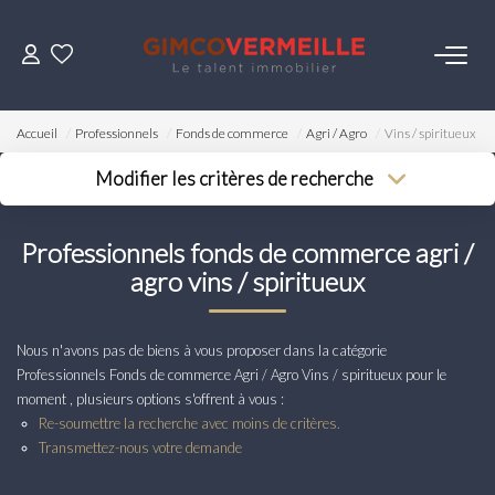
ACHETER
Accueil
Professionnels
Fonds de commerce
Agri / Agro
Vins / spiritueux
VENDRE
Modifier les critères de recherche
Type de transaction
Localisation
Acheter
Localisation
LOUER
Professionnels fonds de commerce agri /
Type de bien
Surface min
Sélectionnez...
agro vins / spiritueux
Budget max
ESTIMER
Plus de critères
Nous n'avons pas de biens à vous proposer dans la catégorie
NOS SERVICES
Professionnels Fonds de commerce Agri / Agro Vins / spiritueux pour le
Créer une alerte
moment , plusieurs options s'offrent à vous :
Re-soumettre la recherche avec moins de critères.
Gestion
Transmettez-nous votre demande
Syndic