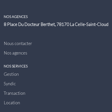
Transaction
Location
NOS AGENCES
8 Place Du Docteur Berthet, 78170 La Celle-Saint-Cloud
LE GROUPE
Nos Agences
Nous contacter
Nous Rejoindre
Nos agences
Nos Actualités
NOS SERVICES
Intranet
Gestion
Syndic
ACCÈS CLIENTS
Transaction
PARRAINAGE
Location