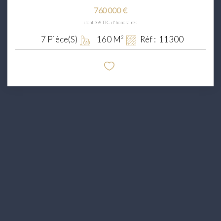
760 000 €
dont 3% TTC d'honoraires
7
Pièce(s)
160
M²
Réf :
11300