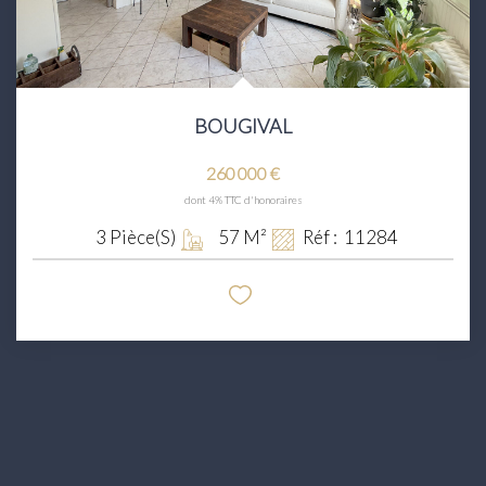
BOUGIVAL
260 000 €
dont 4% TTC d'honoraires
3
Pièce(s)
57
M²
Réf :
11284