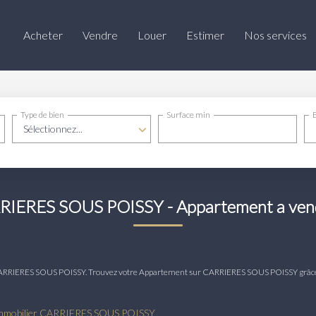
Acheter
Vendre
Louer
Estimer
Nos services
Type de bien
Surface min
Sélectionnez...
RRIERES SOUS POISSY - Appartement a v
dre CARRIERES SOUS POISSY. Trouvez votre Appartement sur CARRIERES SOUS POISSY g
mmobilier CARRIERES SOUS POISSY