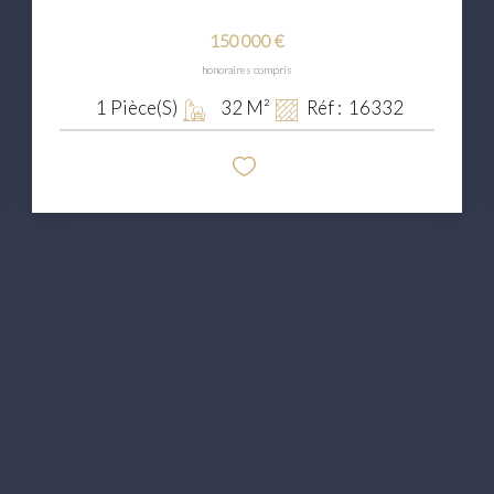
150 000 €
honoraires compris
1
Pièce(s)
32
M²
Réf :
16332