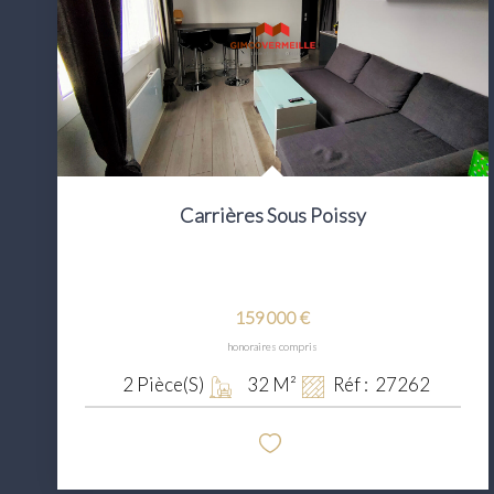
Carrières Sous Poissy
159 000 €
honoraires compris
2
Pièce(s)
32
M²
Réf :
27262