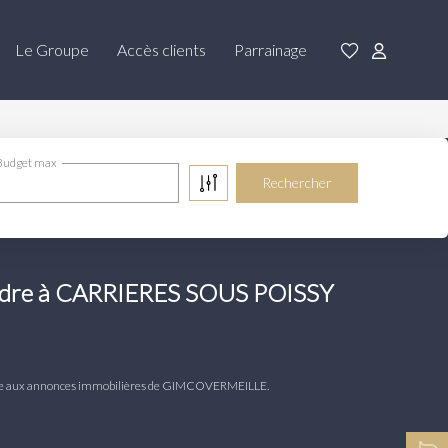
Le Groupe
Accès clients
Parrainage
Budget max
endre à CARRIERES SOUS POISSY
râce aux annonces immobilières de GIMCOVERMEILLE.