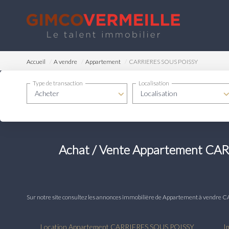
Accueil
A vendre
Appartement
CARRIERES SOUS POISSY
Type de transaction
Localisation
Acheter
Localisation
Achat / Vente Appartement CA
Sur notre site consultez les annonces immobilière de Appartement à ven
Location Appartement CARRIERES SOUS POISSY
I