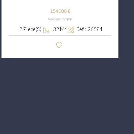
154 000 €
honoraires compris
2
Pièce(s)
32
M²
Réf :
26584