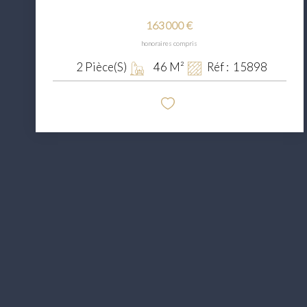
163 000 €
honoraires compris
2
Pièce(s)
46
M²
Réf :
15898