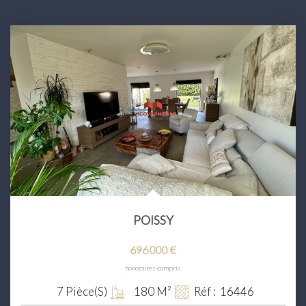
POISSY
696 000 €
honoraires compris
7
Pièce(s)
180
M²
Réf :
16446