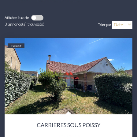
Transaction
Location
Afficher la carte
3 annonce(s) trouvée(s)
Trier par
LE GROUPE
Exclusif
Nos Agences
Nous Rejoindre
Nos Actualités
Intranet
ACCÈS CLIENTS
PARRAINAGE
CARRIERES SOUS POISSY