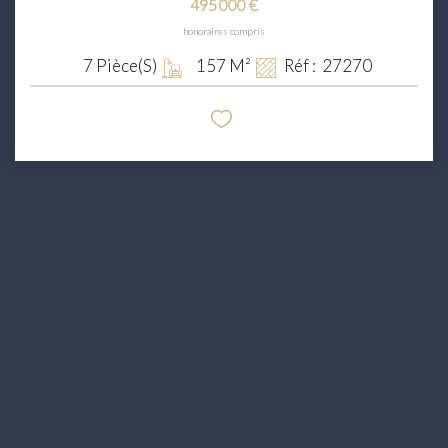
495 000 €
honoraires compris
7
Pièce(s)
157
M²
Réf :
27270