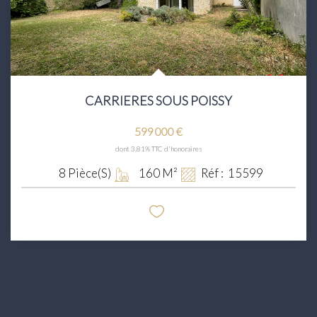
CARRIERES SOUS POISSY
599 000 €
dont 3,81% TTC d'honoraires
8
Pièce(s)
160
M²
Réf :
15599