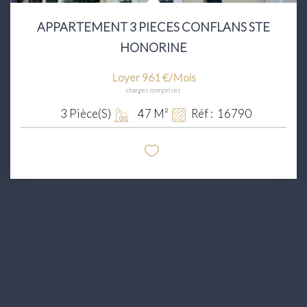
APPARTEMENT 3 PIECES CONFLANS STE
HONORINE
Loyer 961 €/mois
charges comprises
3
Pièce(s)
47
M²
Réf :
16790