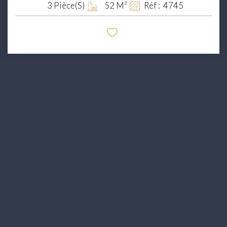
3
Pièce(s)
52
M²
Réf :
4745