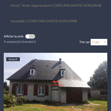
Transaction
Achat / Vente Appartement CONFLANS SAINTE HONORINE
Location
Immobilier CONFLANS SAINTE HONORINE
LE GROUPE
Afficher la carte
Nos Agences
4 annonce(s) trouvée(s)
Trier par
Nous Rejoindre
Nos Actualités
Exclusif
Intranet
ACCÈS CLIENTS
PARRAINAGE