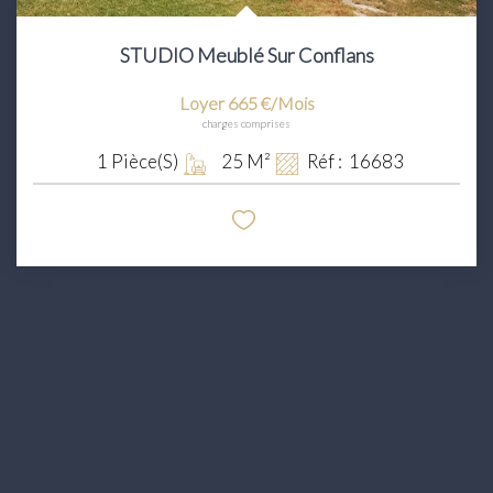
STUDIO Meublé Sur Conflans
Loyer 665 €/mois
charges comprises
1
Pièce(s)
25
M²
Réf :
16683