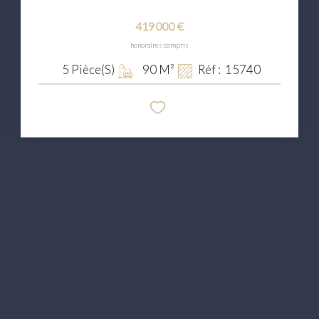
419 000 €
honoraires compris
5
Pièce(s)
90
M²
Réf :
15740