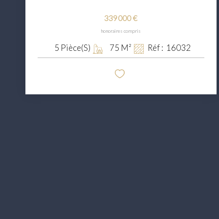
339 000 €
honoraires compris
5
Pièce(s)
75
M²
Réf :
16032