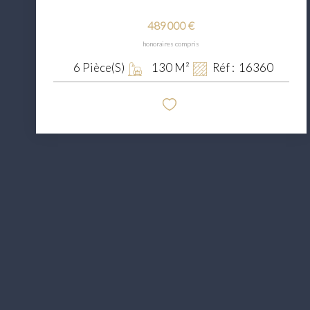
489 000 €
honoraires compris
6
Pièce(s)
130
M²
Réf :
16360