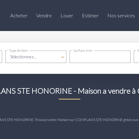
Acheter
Vendre
Louer
Estimer
Nos services
Type de bien
Surface min
Sélectionnez...
FLANS STE HONORINE - Maison a vendr
 CONFLANS STE HONORINE. Trouvez votre Maison sur CONFLANS STE HONORINE grâce a