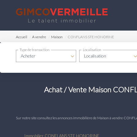
Accueil
A vendre
Maison
CONFLANS STE HONORINE
Type de transaction
Localisation
Acheter
Localisation
Achat / Vente Maison CON
Sur notre site consultez les annonces immobilière de Maison à vendre
Immobilier CONFLANS STE HONORINE