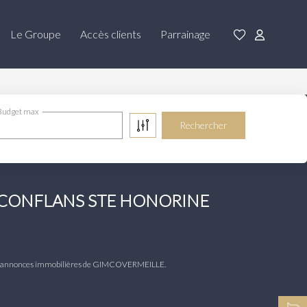
Le Groupe
Accès clients
Parrainage
Budget max
e à CONFLANS STE HONORINE
ux annonces immobilières de GIMCOVERMEILLE.