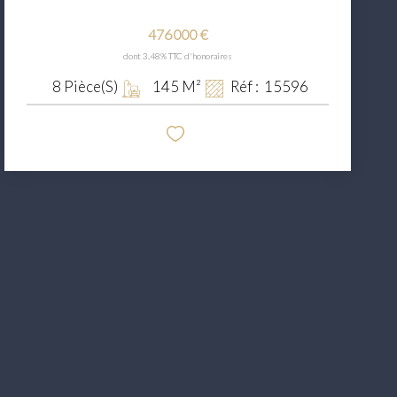
476 000 €
dont 3,48% TTC d'honoraires
8
Pièce(s)
145
M²
Réf :
15596