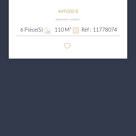
449 000 €
honoraires compris
6
Pièce(s)
110
M²
Réf :
11778074