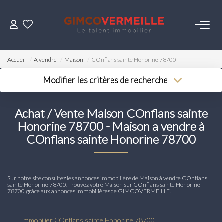
ACHETER
Accueil
A vendre
Maison
COnflans sainte Honorine 78700
VENDRE
Modifier les critères de recherche
Type de transaction
Localisation
Acheter
Localisation
LOUER
Achat / Vente Maison COnflans sainte
Type de bien
Surface min
Sélectionnez...
Honorine 78700 - Maison a vendre à
COnflans sainte Honorine 78700
Budget max
ESTIMER
Plus de critères
NOS SERVICES
Créer une alerte
Sur notre site consultez les annonces immobilière de Maison à vendre COnflans
sainte Honorine 78700. Trouvez votre Maison sur COnflans sainte Honorine
78700 grâce aux annonces immobilières de GIMCOVERMEILLE.
Gestion
Syndic
Immobilier COnflans sainte Honorine 78700