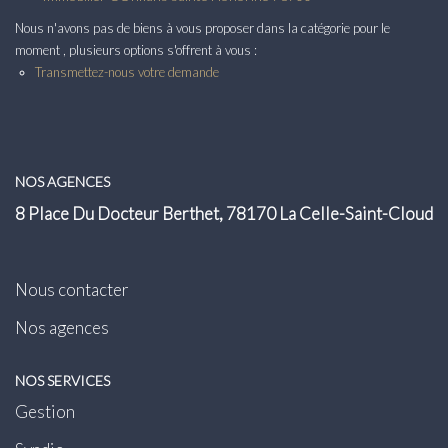
Transaction
Nous n'avons pas de biens à vous proposer dans la catégorie pour le
Location
moment , plusieurs options s'offrent à vous :
Transmettez-nous votre demande
LE GROUPE
Nos Agences
NOS AGENCES
Nous Rejoindre
8 Place Du Docteur Berthet, 78170 La Celle-Saint-Cloud
Nos Actualités
Intranet
Nous contacter
Nos agences
ACCÈS CLIENTS
NOS SERVICES
PARRAINAGE
Gestion