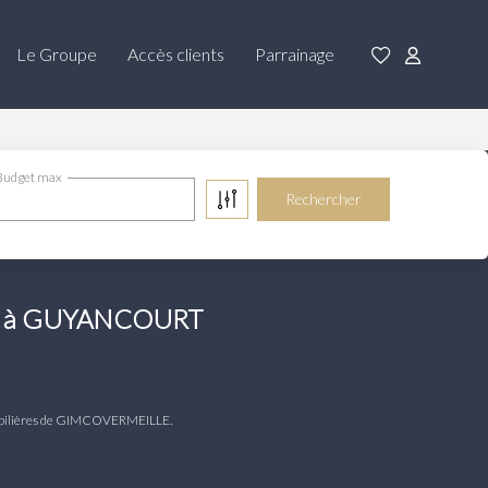
Le Groupe
Accès clients
Parrainage
Budget max
er à GUYANCOURT
obilières de GIMCOVERMEILLE.