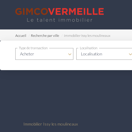
Accueil
Recherche par ville
immobilier Issy les moulineaux
Type de transaction
Localisation
Acheter
Localisation
Immobilier Issy les moulineaux