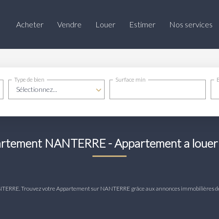
Acheter
Vendre
Louer
Estimer
Nos services
Type de bien
Surface min
Sélectionnez...
artement NANTERRE - Appartement a lou
r NANTERRE. Trouvez votre Appartement sur NANTERRE grâce aux annonces immobilièr