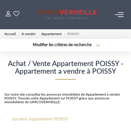
ACHETER
Accueil
A vendre
Appartement
POISSY
Modifier les critères de recherche
VENDRE
Localisation
Type de transaction
Surface min
Achat / Vente Appartement POISSY -
Type de bien
LOUER
Appartement a vendre à POISSY
Plus de critères
Budget max
ESTIMER
Créer une alerte
Sur notre site consultez les annonces immobilière de Appartement à vendre
POISSY. Trouvez votre Appartement sur POISSY grâce aux annonces
NOS SERVICES
immobilières de GIMCOVERMEILLE.
Gestion
Location Appartement POISSY
Syndic
Transaction