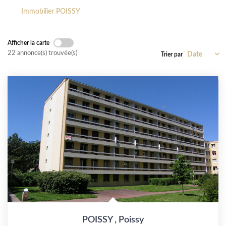
Immobilier POISSY
Location
Afficher la carte
LE GROUPE
22 annonce(s) trouvée(s)
Trier par
Nos Agences
Nous Rejoindre
Nos Actualités
Intranet
ACCÈS CLIENTS
PARRAINAGE
POISSY
,
Poissy