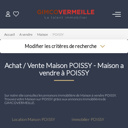
ACHETER
Accueil
A vendre
Maison
POISSY
VENDRE
Modifier les critères de recherche
Type de transaction
Localisation
Acheter
Localisation
LOUER
Achat / Vente Maison POISSY - Maison a
Type de bien
Surface min
Sélectionnez...
vendre à POISSY
Budget max
ESTIMER
Plus de critères
Sur notre site consultez les annonces immobilière de Maison à vendre POISSY.
NOS SERVICES
Créer une alerte
Trouvez votre Maison sur POISSY grâce aux annonces immobilières de
GIMCOVERMEILLE.
Gestion
Location Maison POISSY
Immobilier POISSY
Syndic