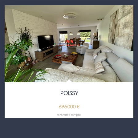
POISSY
696 000 €
honoraires compris
7
Pièce(s)
180
M²
Réf :
16446