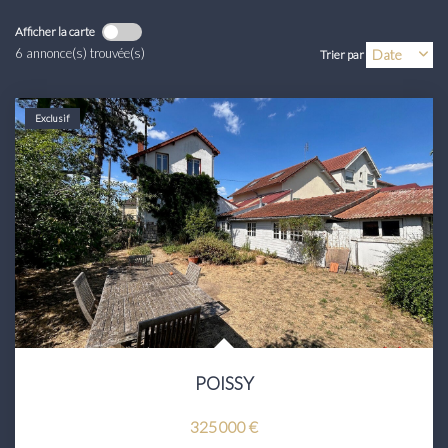
Transaction
Afficher la carte
Location
6 annonce(s) trouvée(s)
Trier par
LE GROUPE
Exclusif
Nos Agences
Nous Rejoindre
Nos Actualités
Intranet
ACCÈS CLIENTS
POISSY
PARRAINAGE
325 000 €