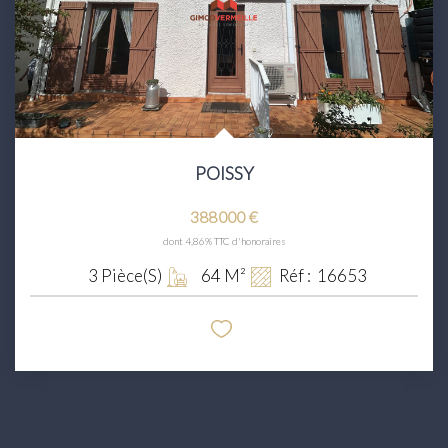
POISSY
388 000 €
dont 4,86% TTC d'honoraires
3
Pièce(s)
64
M²
Réf :
16653