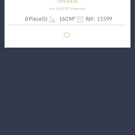
599 000 €
dont 3,81% TTC d'honoraires
8
Pièce(s)
160
M²
Réf :
15599