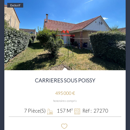
Exclusif
CARRIERES SOUS POISSY
495 000 €
honoraires compris
7
Pièce(s)
157
M²
Réf :
27270