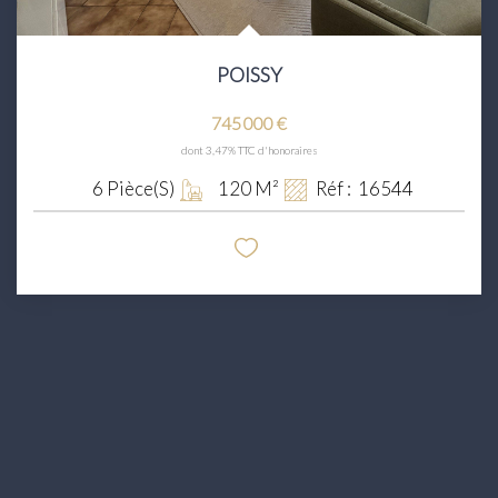
POISSY
745 000 €
dont 3,47% TTC d'honoraires
6
Pièce(s)
120
M²
Réf :
16544