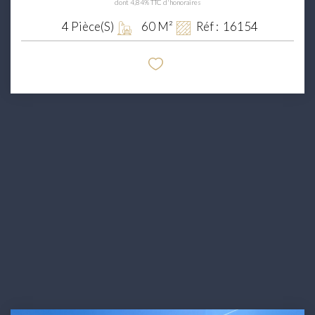
dont 4,84% TTC d'honoraires
4
Pièce(s)
60
M²
Réf :
16154