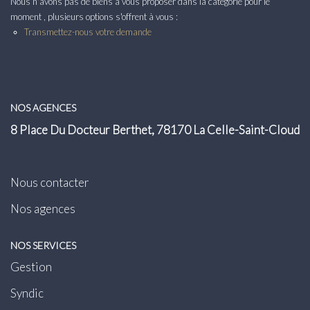
Nous n'avons pas de biens à vous proposer dans la catégorie pour le
Transaction
moment , plusieurs options s'offrent à vous :
Location
Transmettez-nous votre demande
LE GROUPE
NOS AGENCES
Nos Agences
8 Place Du Docteur Berthet, 78170 La Celle-Saint-Cloud
Nous Rejoindre
Nos Actualités
Nous contacter
Intranet
Nos agences
ACCÈS CLIENTS
NOS SERVICES
Gestion
PARRAINAGE
Syndic