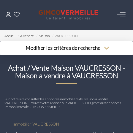
ACHETER
Accueil
A vendre
Maison
VAUCRESSON
VENDRE
Modifier les critères de recherche
Type de transaction
Localisation
Acheter
Localisation
LOUER
Achat / Vente Maison VAUCRESSON -
Type de bien
Surface min
Sélectionnez...
Maison a vendre à VAUCRESSON
Budget max
ESTIMER
Plus de critères
Sur notre site consultez les annonces immobilière de Maison à vendre
NOS SERVICES
Créer une alerte
VAUCRESSON. Trouvez votre Maison sur VAUCRESSON grâce aux annonces
immobilières de GIMCOVERMEILLE.
Gestion
Immobilier VAUCRESSON
Syndic